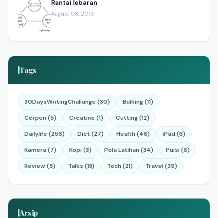
Rantai lebaran
August 08, 2013
Tags
30DaysWritingChallange (30)
Bulking (11)
Cerpen (5)
Creatine (1)
Cutting (12)
Dailylife (256)
Diet (27)
Health (46)
iPad (6)
Kamera (7)
Kopi (3)
Pola Latihan (34)
Puisi (6)
Review (5)
Talks (18)
Tech (21)
Travel (39)
Arsip