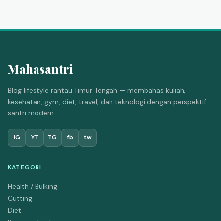
Mahasantri
Blog lifestyle rantau Timur Tengah — membahas kuliah,
kesehatan, gym, diet, travel, dan teknologi dengan perspektif
santri modern.
IG
YT
TG
fb
tw
KATEGORI
Health / Bulking
Cutting
Diet