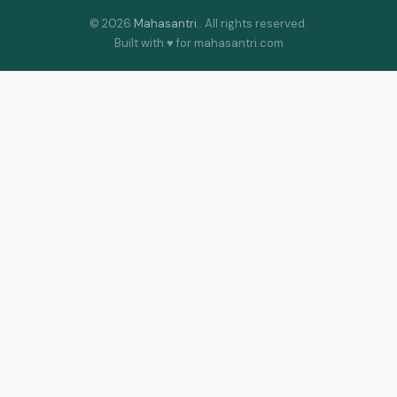
©
2026
Mahasantri.
. All rights reserved.
Built with ♥ for mahasantri.com