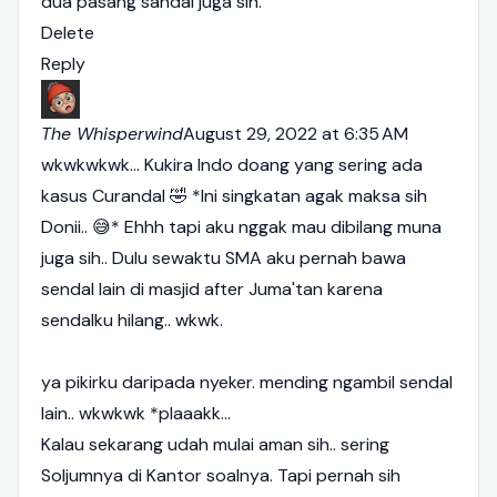
dua pasang sandal juga sih.
Delete
Reply
The Whisperwind
August 29, 2022 at 6:35 AM
wkwkwkwk... Kukira Indo doang yang sering ada
kasus Curandal 🤣 *Ini singkatan agak maksa sih
Donii.. 😅* Ehhh tapi aku nggak mau dibilang muna
juga sih.. Dulu sewaktu SMA aku pernah bawa
sendal lain di masjid after Juma'tan karena
sendalku hilang.. wkwk.
ya pikirku daripada nyeker. mending ngambil sendal
lain.. wkwkwk *plaaakk...
Kalau sekarang udah mulai aman sih.. sering
Soljumnya di Kantor soalnya. Tapi pernah sih