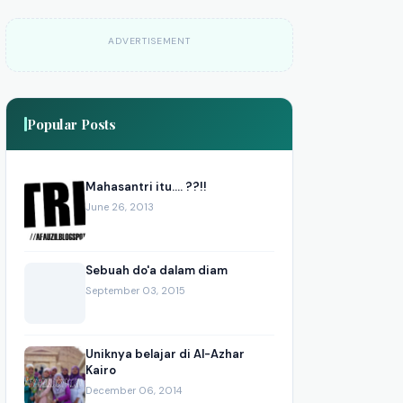
ADVERTISEMENT
Popular Posts
Mahasantri itu.... ??!!
June 26, 2013
Sebuah do'a dalam diam
September 03, 2015
Uniknya belajar di Al-Azhar
Kairo
December 06, 2014