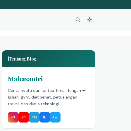
Tentang Blog
Mahasantri
Cerita nyata dari rantau Timur Tengah —
kuliah, gym, diet sehat, petualangan
travel, dan dunia teknologi.
IG
YT
TG
fb
tw