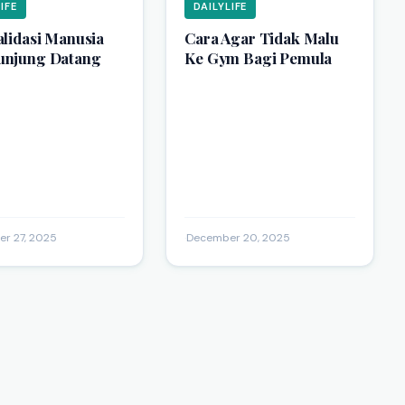
IFE
DAILYLIFE
alidasi Manusia
Cara Agar Tidak Malu
unjung Datang
Ke Gym Bagi Pemula
r 27, 2025
·
December 20, 2025