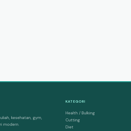
KATEGORI
Health / Bulking
uliah, kesehatan, gym,
Cutting
tri modern.
Diet