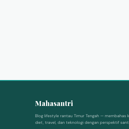
Mahasantri
Blog lifestyle rantau Timur Tengah — membahas k
diet, travel, dan teknologi dengan perspektif san