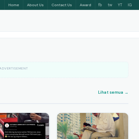
fb
tw
YT
IG
Home
About Us
Contact Us
Award
ADVERTISEMENT
Lihat semua →