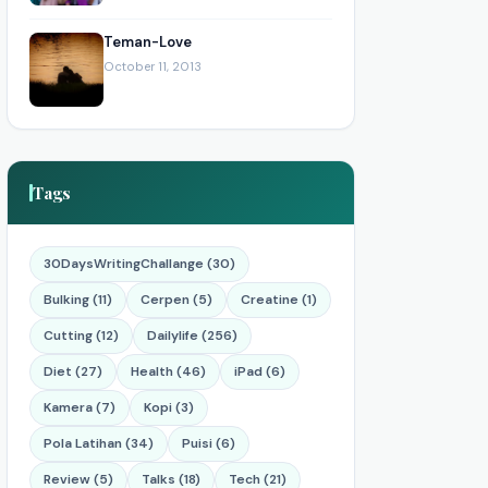
Teman-Love
October 11, 2013
Tags
30DaysWritingChallange (30)
Bulking (11)
Cerpen (5)
Creatine (1)
Cutting (12)
Dailylife (256)
Diet (27)
Health (46)
iPad (6)
Kamera (7)
Kopi (3)
Pola Latihan (34)
Puisi (6)
Review (5)
Talks (18)
Tech (21)