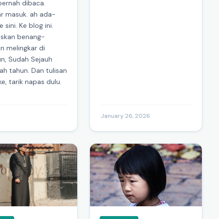
pernah dibaca.
ar masuk. ah ada-
sini. Ke blog ini.
uskan benang-
n melingkar di
un, Sudah Sejauh
ah tahun. Dan tulisan
e, tarik napas dulu.
·
January 26, 2026