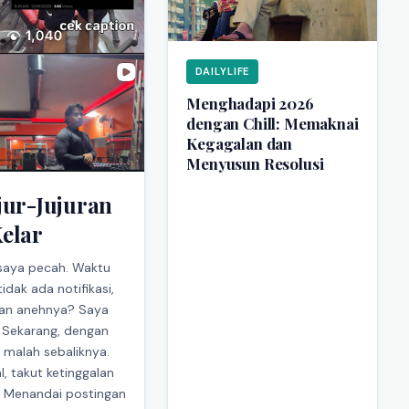
DAILYLIFE
Menghadapi 2026
dengan Chill: Memaknai
Kegagalan dan
Menyusun Resolusi
jur-Jujuran
elar
 saya pecah. Waktu
idak ada notifikasi,
. Dan anehnya? Saya
 . Sekarang, dengan
 malah sebaliknya.
l, takut ketinggalan
in. Menandai postingan