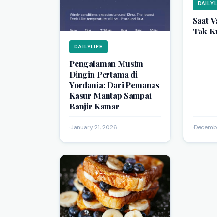
DAILYL
Saat V
Tak K
DAILYLIFE
Pengalaman Musim
Dingin Pertama di
Yordania: Dari Pemanas
Kasur Mantap Sampai
Banjir Kamar
·
January 21, 2026
·
Decembe