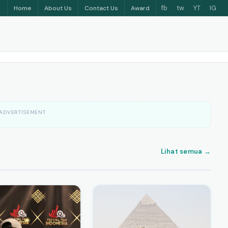
fb
tw
YT
IG
Home
About Us
Contact Us
Award
ADVERTISEMENT
Lihat semua →