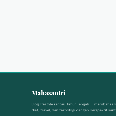
Mahasantri
Blog lifestyle rantau Timur Tengah — membahas k
diet, travel, dan teknologi dengan perspektif san