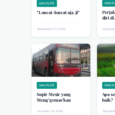
DAILYL
DAILYLIFE
Perjal
"Loncat-loncat aja, ji"
diri d
·
November 07, 2016
·
October
DAILYLIFE
DAILYL
Supir Mesir yang
Apa se
Meng'gemas'kan
baik?
·
October 03, 2016
·
Septemb