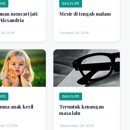
IFE
DAILYLIFE
anan mencari jati
Mesir di tengah malam
i Alexandria
 26, 2016
·
October 20, 2016
IFE
DAILYLIFE
mua anak kecil
Teruntuk kenangan
masa lalu
er 17, 2016
·
September 06, 2016