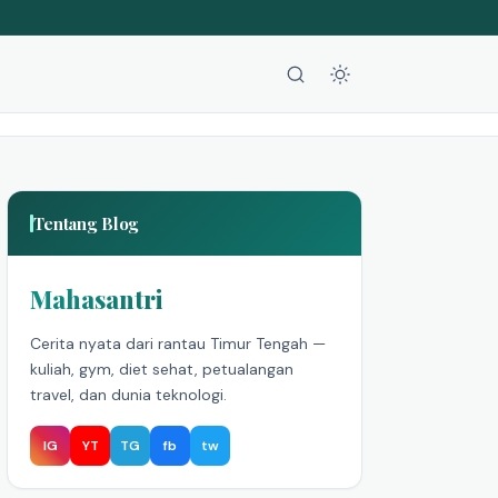
Tentang Blog
Mahasantri
Cerita nyata dari rantau Timur Tengah —
kuliah, gym, diet sehat, petualangan
travel, dan dunia teknologi.
IG
YT
TG
fb
tw