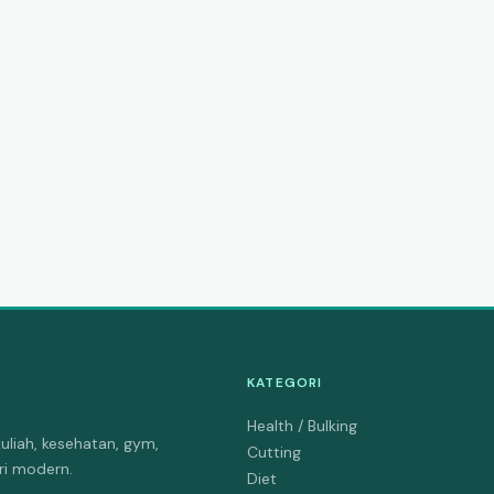
KATEGORI
Health / Bulking
uliah, kesehatan, gym,
Cutting
tri modern.
Diet