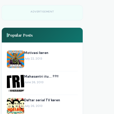
ADVERTISEMENT
Popular Posts
Motivasi keren
July 22, 2013
Mahasantri itu.... ??!!
June 26, 2013
Daftar serial TV keren
July 26, 2013