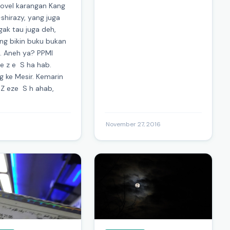
novel karangan Kang
shirazy, yang juga
ak tau juga deh,
ng bikin buku bukan
k. Aneh ya? PPMI
 e z e S ha hab.
 ke Mesir. Kemarin
 Z eze S h ahab,
·
November 27, 2016