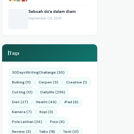
Sebuah do'a dalam diam
September 03, 2015
Tags
30DaysWritingChallange (30)
Bulking (11)
Cerpen (5)
Creatine (1)
Cutting (12)
Dailylife (256)
Diet (27)
Health (46)
iPad (6)
Kamera (7)
Kopi (3)
Pola Latihan (34)
Puisi (6)
Review (5)
Talks (18)
Tech (21)