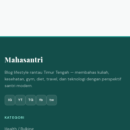
Mahasantri
Blog lifestyle rantau Timur Tengah — membahas kuliah,
kesehatan, gym, diet, travel, dan teknologi dengan perspektif
santri modern.
IG
YT
TG
fb
tw
KATEGORI
Health / Bulking