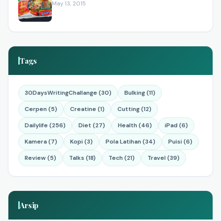
May 13, 2015
Tags
30DaysWritingChallange (30)
Bulking (11)
Cerpen (5)
Creatine (1)
Cutting (12)
Dailylife (256)
Diet (27)
Health (46)
iPad (6)
Kamera (7)
Kopi (3)
Pola Latihan (34)
Puisi (6)
Review (5)
Talks (18)
Tech (21)
Travel (39)
Arsip