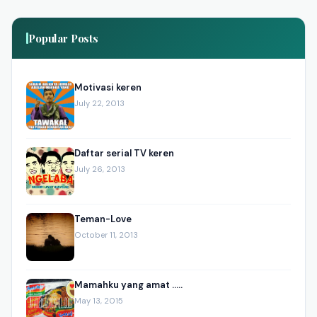
Popular Posts
Motivasi keren
July 22, 2013
Daftar serial TV keren
July 26, 2013
Teman-Love
October 11, 2013
Mamahku yang amat .....
May 13, 2015