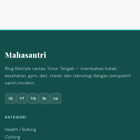
Mahasantri
Blog lifestyle rantau Timur Tengah — membahas kuliah,
kesehatan, gym, diet, travel, dan teknologi dengan perspektif
santri modern.
IG
YT
TG
fb
tw
KATEGORI
Health / Bulking
Cutting