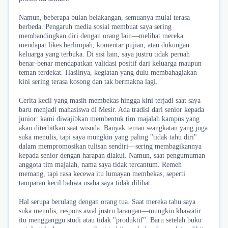
Namun, beberapa bulan belakangan, semuanya mulai terasa
berbeda. Pengaruh media sosial membuat saya sering
membandingkan diri dengan orang lain—melihat mereka
mendapat likes berlimpah, komentar pujian, atau dukungan
keluarga yang terbuka. Di sisi lain, saya justru tidak pernah
benar-benar mendapatkan validasi positif dari keluarga maupun
teman terdekat. Hasilnya, kegiatan yang dulu membahagiakan
kini sering terasa kosong dan tak bermakna lagi.
Cerita kecil yang masih membekas hingga kini terjadi saat saya
baru menjadi mahasiswa di Mesir. Ada tradisi dari senior kepada
junior: kami diwajibkan membentuk tim majalah kampus yang
akan diterbitkan saat wisuda. Banyak teman seangkatan yang juga
suka menulis, tapi saya mungkin yang paling "tidak tahu diri"
dalam mempromosikan tulisan sendiri—sering membagikannya
kepada senior dengan harapan diakui. Namun, saat pengumuman
anggota tim majalah, nama saya tidak tercantum. Remeh
memang, tapi rasa kecewa itu lumayan membekas, seperti
tamparan kecil bahwa usaha saya tidak dilihat.
Hal serupa berulang dengan orang tua. Saat mereka tahu saya
suka menulis, respons awal justru larangan—mungkin khawatir
itu mengganggu studi atau tidak "produktif". Baru setelah buku