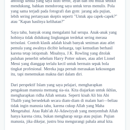
antologi kedua yang saya ikuti terbit, ayah dan ibu mulai sedikit
mendukung, bahkan mendorong saya untuk terus menulis. Pola
yang sama terjadi pada fotografi dan gym: jarang ada pujian,
lebih sering pertanyaan skeptis seperti "Untuk apa capek-capek?"
atau "Kapan hasilnya kelihatan?"
Saya tahu, banyak orang mengalami hal serupa. Anak-anak yang
hobinya tidak didukung lingkungan terdekat sering merasa
terisolasi. Contoh klasik adalah kisah banyak seniman atau atlet
pemula yang awalnya dicibir keluarga, tapi kemudian berhasil
karena tetap istiqomah. Misalnya, J.K. Rowling yang ditolak
puluhan penerbit sebelum Harry Potter sukses, atau atlet Lionel
Messi yang dianggap terlalu kecil untuk bermain sepak bola
tingkat profesional.
Mereka juga pernah merasakan kekosongan
itu, tapi menemukan makna dari dalam diri.
Dari perspektif Islam yang saya pelajari, mengharapkan
pengakuan manusia memang sia-sia. Kita diajarkan untuk ikhlas,
mengharapkan ridha Allah semata. Seperti kisah Ali bin Abi
Thalib yang bersedekah secara diam-diam di malam hari—beliau
tidak ingin manusia tahu, karena cukup Allah yang Maha
Mengetahui. Atau Rabi'ah Al-Adawiyyah yang menyembah Allah
hanya karena cinta, bukan mengharap surga atau pujian. Pujian
manusia, jika dikejar, justru bisa mengurangi pahala amal kita.