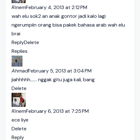
Rinem
February 4, 2013 at 2:12 PM
wah elu sok2 an anak gontor jadi kalo lagi
ngerumpiin orang bisa pakek bahasa arab wah elu
brai
Reply
Delete
Replies
Ahmad
February 5, 2013 at 3:04 PM
jiahhhhh....... nggak gitu juga kali, bang
Delete
Rinem
February 6, 2013 at 7:25 PM
ece liye
Delete
Reply