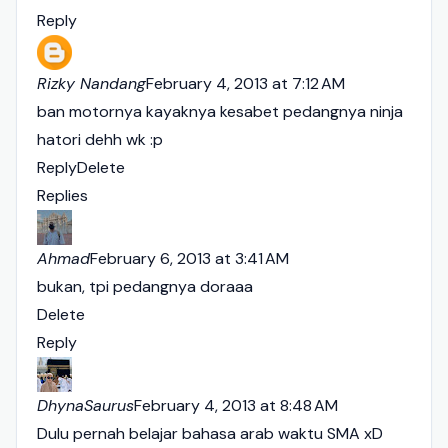
Reply
Rizky Nandang
February 4, 2013 at 7:12 AM
ban motornya kayaknya kesabet pedangnya ninja
hatori dehh wk :p
Reply
Delete
Replies
Ahmad
February 6, 2013 at 3:41 AM
bukan, tpi pedangnya doraaa
Delete
Reply
DhynaSaurus
February 4, 2013 at 8:48 AM
Dulu pernah belajar bahasa arab waktu SMA xD