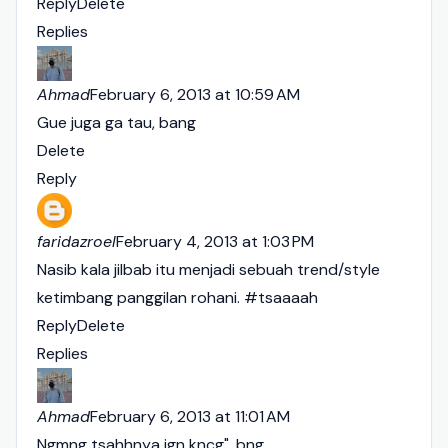
Reply
Delete
Replies
Ahmad
February 6, 2013 at 10:59 AM
Gue juga ga tau, bang
Delete
Reply
faridazroel
February 4, 2013 at 1:03 PM
Nasib kala jilbab itu menjadi sebuah trend/style
ketimbang panggilan rohani. #tsaaaah
Reply
Delete
Replies
Ahmad
February 6, 2013 at 11:01 AM
Ngmng tsahhnya jgn kncg", bng