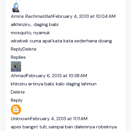
Amira Rachmatillah
February 4, 2013 at 10:04 AM
alkhinziru , daging babi
mosquito, nyamuk
wkwkwk cuma apal kata kata sederhana doang
Reply
Delete
Replies
Ahmad
February 6, 2013 at 10:38 AM
khinziru artinya babi, kalo daging lahmun
Delete
Reply
Unknown
February 4, 2013 at 11:11 AM
apes banget tuh, sampai ban dalemnya robeknya