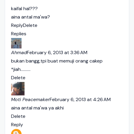
kaifal hal???
aina antal ma'wa?
Reply
Delete
Replies
Ahmad
February 6, 2013 at 3:36 AM
bukan bangg,tpi buat memuji orang cakep
*jiah...........
Delete
Moti Peacemaker
February 6, 2013 at 4:26 AM
aina antal ma'wa ya akhi
Delete
Reply