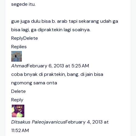
segede itu.
gue juga dulu bisa b. arab tapi sekarang udah ga
bisa lagi, ga dipraktekin lagi soalnya.
Reply
Delete
Replies
Ahmad
February 6, 2013 at 5:25 AM
coba bnyak di praktekin, bang. di jain bisa
ngomong sama onta
Delete
Reply
Ditsakus Paleojavanicus
February 4, 2013 at
11:52 AM