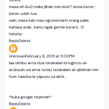
masa sih ibu2 make jilbab merokok? dunia bener-
bener udah tua..
wah, masa kalo mau ngomentarin orang pake
bahasa arab.. kamu ngak gentle berarti.. :D
hehehe
Reply
Delete
Unknown
February 6, 2013 at 5:03 PM
laa ukhibu anta idza tatakalam bi lughotu al-
arobiyah wa anta turidu tatakalam al-qibikhah min
hum. haadza la yajuuzu ya akhii...
*buka google terjemah*
Reply
Delete