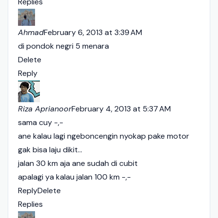
Replies
Ahmad
February 6, 2013 at 3:39 AM
di pondok negri 5 menara
Delete
Reply
Riza Aprianoor
February 4, 2013 at 5:37 AM
sama cuy -,-
ane kalau lagi ngeboncengin nyokap pake motor
gak bisa laju dikit...
jalan 30 km aja ane sudah di cubit
apalagi ya kalau jalan 100 km -,-
Reply
Delete
Replies