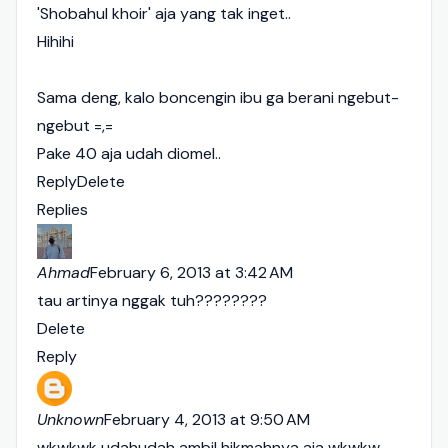
'Shobahul khoir' aja yang tak inget..
Hihihi
Sama deng, kalo boncengin ibu ga berani ngebut-
ngebut =,=
Pake 40 aja udah diomel..
Reply
Delete
Replies
Ahmad
February 6, 2013 at 3:42 AM
tau artinya nggak tuh????????
Delete
Reply
Unknown
February 4, 2013 at 9:50 AM
wkwkwk udahudah ambil hikmahnya aja wkwkw