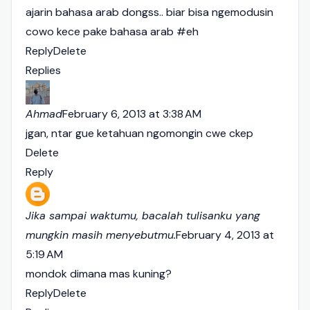
ajarin bahasa arab dongss.. biar bisa ngemodusin
cowo kece pake bahasa arab #eh
Reply
Delete
Replies
Ahmad
February 6, 2013 at 3:38 AM
jgan, ntar gue ketahuan ngomongin cwe ckep
Delete
Reply
Jika sampai waktumu, bacalah tulisanku yang
mungkin masih menyebutmu.
February 4, 2013 at
5:19 AM
mondok dimana mas kuning?
Reply
Delete