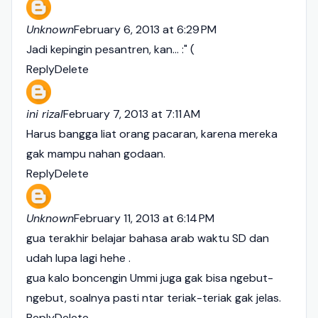
Unknown
February 6, 2013 at 6:29 PM
Jadi kepingin pesantren, kan... :" (
Reply
Delete
ini rizal
February 7, 2013 at 7:11 AM
Harus bangga liat orang pacaran, karena mereka
gak mampu nahan godaan.
Reply
Delete
Unknown
February 11, 2013 at 6:14 PM
gua terakhir belajar bahasa arab waktu SD dan
udah lupa lagi hehe .
gua kalo boncengin Ummi juga gak bisa ngebut-
ngebut, soalnya pasti ntar teriak-teriak gak jelas.
Reply
Delete