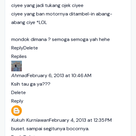
ciyee yang jadi tukang ojek ciyee
ciyee yang ban motornya ditambel-in abang-
abang ciye *LOL
mondok dimana ? semoga semoga yah hehe
Reply
Delete
Replies
Ahmad
February 6, 2013 at 10:46 AM
Ksih tau ga ya???
Delete
Reply
Kukuh Kurniawan
February 4, 2013 at 12:35 PM
buset. sampai segitunya bocornya.