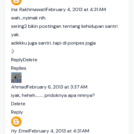
Ina Rakhmawati
February 4, 2013 at 4:31 AM
wah...nyimak nih.
sering2 bikin postingan tentang kehidupan santri
yak.
adekku juga santri..tapi di ponpes jogja
:)
Reply
Delete
Replies
Ahmad
February 6, 2013 at 3:37 AM
iyak, heheh......... pndoknya apa nmnya?
Delete
Reply
Hy Emel
February 4, 2013 at 4:31 AM