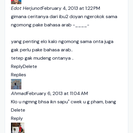
Edot Herjunot
February 4, 2013 at 1:22 PM
gimana ceritanya dari ibu2 doyan ngerokok sama
ngomong pake bahasa arab -____-
yang penting elo kalo ngomong sama onta juga
gak perlu pake bahasa arab..
tetep gak mudeng ontanya ..
Reply
Delete
Replies
Ahmad
February 6, 2013 at 11:04 AM
Klo u ngmng bhsa ikn sapu" cwek u g pham, bang
Delete
Reply