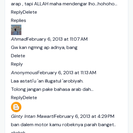
arap , tapi ALLAH maha mendengar lho...hohoho...
Reply
Delete
Replies
Ahmad
February 6, 2013 at 11:07 AM
Gw kan ngmng ap adnya, bang
Delete
Reply
Anonymous
February 6, 2013 at 11:13 AM
Laa astati'u 'an illugatul 'arobiyah.
Tolong jangan pake bahasa arab dah...
Reply
Delete
Ginty Intan Mawarti
February 6, 2013 at 4:29 PM
ban dalem motor kamu robeknya parah banget..
ckckck