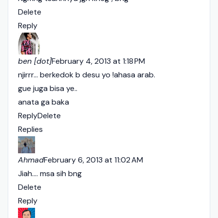
Delete
Reply
ben [dot]
February 4, 2013 at 1:18 PM
njirrr... berkedok b desu yo !ahasa arab.
gue juga bisa ye..
anata ga baka
Reply
Delete
Replies
Ahmad
February 6, 2013 at 11:02 AM
Jiah.... msa sih bng
Delete
Reply