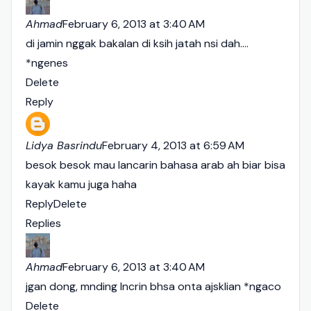
Ahmad
February 6, 2013 at 3:40 AM
di jamin nggak bakalan di ksih jatah nsi dah....
*ngenes
Delete
Reply
Lidya Basrindu
February 4, 2013 at 6:59 AM
besok besok mau lancarin bahasa arab ah biar bisa
kayak kamu juga haha
Reply
Delete
Replies
Ahmad
February 6, 2013 at 3:40 AM
jgan dong, mnding lncrin bhsa onta ajsklian *ngaco
Delete