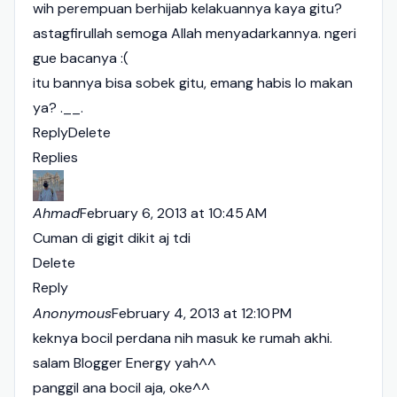
wih perempuan berhijab kelakuannya kaya gitu?
astagfirullah semoga Allah menyadarkannya. ngeri
gue bacanya :(
itu bannya bisa sobek gitu, emang habis lo makan
ya? .__.
Reply
Delete
Replies
Ahmad
February 6, 2013 at 10:45 AM
Cuman di gigit dikit aj tdi
Delete
Reply
Anonymous
February 4, 2013 at 12:10 PM
keknya bocil perdana nih masuk ke rumah akhi.
salam Blogger Energy yah^^
panggil ana bocil aja, oke^^