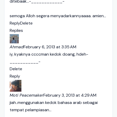
ditebaak...-____________-
semoga Alloh segera menyadarkannyaaaa. amien...
Reply
Delete
Replies
Ahmad
February 6, 2013 at 3:35 AM
iy, kyaknya ccccman kedok doang, hdeh-
___________-
Delete
Reply
Moti Peacemaker
February 3, 2013 at 4:29 AM
jiah..menggunakan kedok bahasa arab sebagai
tempat pelampiasan...