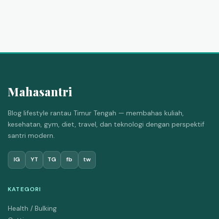
Mahasantri
Blog lifestyle rantau Timur Tengah — membahas kuliah,
kesehatan, gym, diet, travel, dan teknologi dengan perspektif
santri modern.
IG
YT
TG
fb
tw
KATEGORI
Health / Bulking