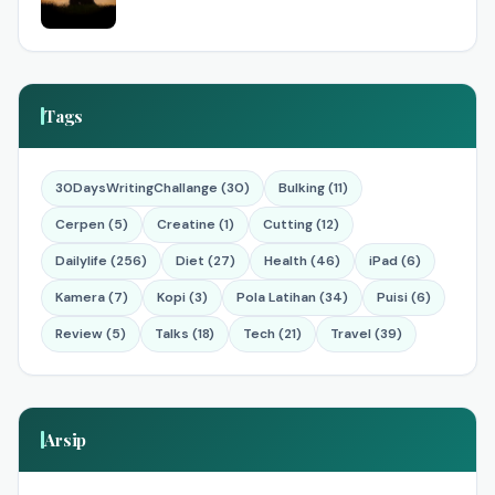
Tags
30DaysWritingChallange (30)
Bulking (11)
Cerpen (5)
Creatine (1)
Cutting (12)
Dailylife (256)
Diet (27)
Health (46)
iPad (6)
Kamera (7)
Kopi (3)
Pola Latihan (34)
Puisi (6)
Review (5)
Talks (18)
Tech (21)
Travel (39)
Arsip