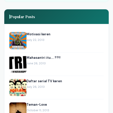
Popular Posts
Motivasi keren
July 22, 2013
Mahasantri itu.... ??!!
June 26, 2013
Daftar serial TV keren
July 26, 2013
Teman-Love
October 11, 2013