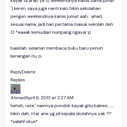
kayak di arab ya zi, weekendnya kamis sama jumat
:) keren, saya juga nanti kalo bikin sekolahan
pengen weekendnya kamis jumat aah... ahad,
sesuai nama, jadi hari pertama masuk sekolah deh
:D *eaaak kemudian numpang ngayal :p
baeklah, selamat membaca buku baru penuh
kenangan itu zi..
Reply
Delete
Replies
Ahmad
April 6, 2013 at 2:27 AM
heheh, rata'' namnya pondok kayak gitu kaleee.......
bikin dah, ntar ane yg jdi kepala skolahnya yak ??
*salahFokus*