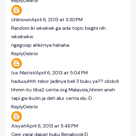
Reply
Delete
Unknown
April 6, 2013 at 3:30 PM
Random iki wkwkwk ga ada topic begini nih
wkwkwkw
ngegosip ahkirnya hahaha
Reply
Delete
Iva Mairisti
April 6, 2013 at 5:04 PM
haduuuhhh tekor jadinya beli 3 buku ya?? ckckck
hhmm itu tiba2 cerita org Malaysia,,hhmm aneh
tapi gw ikutin ja deh alur cerita elu :D
Reply
Delete
Aisyah
April 6, 2013 at 5:46 PM
Ciee yang dapat buku Benabook:D