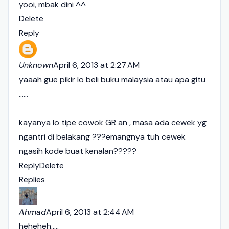
yooi, mbak dini ^^
Delete
Reply
Unknown
April 6, 2013 at 2:27 AM
yaaah gue pikir lo beli buku malaysia atau apa gitu
......
kayanya lo tipe cowok GR an , masa ada cewek yg
ngantri di belakang ???emangnya tuh cewek
ngasih kode buat kenalan?????
Reply
Delete
Replies
Ahmad
April 6, 2013 at 2:44 AM
heheheh.....