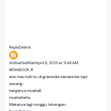
Reply
Delete
AldisaFadlillah
April 6, 2013 at 11:48 AM
BENABOOK..!!!
ane mau beli itu di gramedia samarinda tapi
sayang..
harganya muahall..
muehehehe..
Makanya lagi nunggu tebengan..