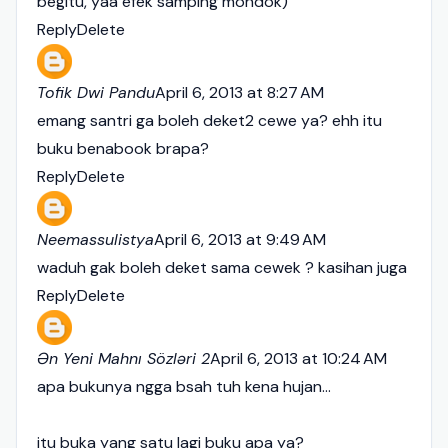
begitu, yaa efek samping mondok)
Reply
Delete
Tofik Dwi Pandu
April 6, 2013 at 8:27 AM
emang santri ga boleh deket2 cewe ya? ehh itu
buku benabook brapa?
Reply
Delete
Neemassulistya
April 6, 2013 at 9:49 AM
waduh gak boleh deket sama cewek ? kasihan juga
Reply
Delete
Ən Yeni Mahnı Sözləri 2
April 6, 2013 at 10:24 AM
apa bukunya ngga bsah tuh kena hujan...
itu buka yang satu lagi buku apa ya?