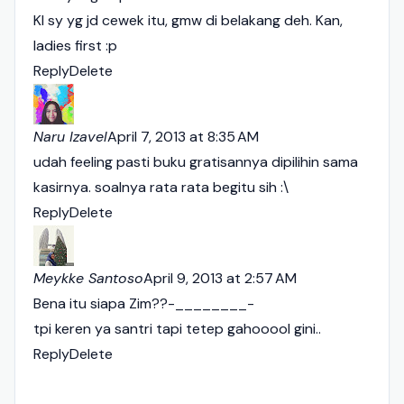
Kl sy yg jd cewek itu, gmw di belakang deh. Kan,
ladies first :p
Reply
Delete
Naru Izavel
April 7, 2013 at 8:35 AM
udah feeling pasti buku gratisannya dipilihin sama
kasirnya. soalnya rata rata begitu sih :\
Reply
Delete
Meykke Santoso
April 9, 2013 at 2:57 AM
Bena itu siapa Zim??-________-
tpi keren ya santri tapi tetep gahooool gini..
Reply
Delete