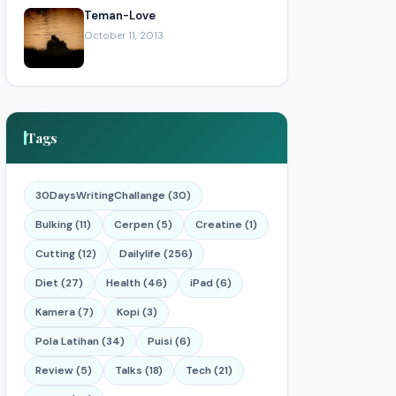
Teman-Love
October 11, 2013
Tags
30DaysWritingChallange (30)
Bulking (11)
Cerpen (5)
Creatine (1)
Cutting (12)
Dailylife (256)
Diet (27)
Health (46)
iPad (6)
Kamera (7)
Kopi (3)
Pola Latihan (34)
Puisi (6)
Review (5)
Talks (18)
Tech (21)