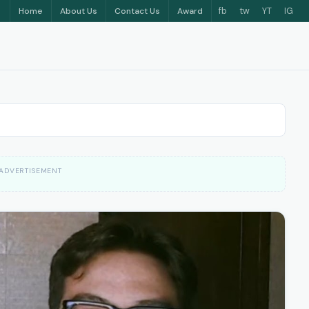
fb
tw
YT
IG
Home
About Us
Contact Us
Award
ADVERTISEMENT