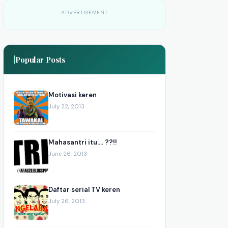
ADVERTISEMENT
Popular Posts
Motivasi keren
July 22, 2013
Mahasantri itu.... ??!!
June 26, 2013
Daftar serial TV keren
July 26, 2013