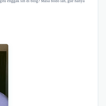
 gitu enggak sih di blog? Masa bodo lah, gue hanya