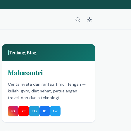
Tentang Blog
Mahasantri
Cerita nyata dari rantau Timur Tengah —
kuliah, gym, diet sehat, petualangan
travel, dan dunia teknologi.
IG
YT
TG
fb
tw