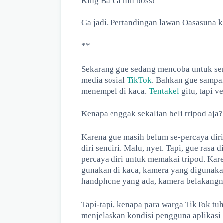
King Barca nih boss!
Ga jadi. Pertandingan lawan Oasasuna k
**
Sekarang gue sedang mencoba untuk se
media sosial
TikTok
. Bahkan gue sampa
menempel di kaca.
Tentakel
gitu, tapi v
Kenapa enggak sekalian beli tripod aja?
Karena gue masih belum se-percaya diri
diri sendiri. Malu, nyet. Tapi, gue rasa
percaya diri untuk memakai tripod. K
gunakan di kaca, kamera yang digunak
handphone yang ada, kamera belakangny
Tapi-tapi, kenapa para warga TikTok tu
menjelaskan kondisi pengguna aplikasi t