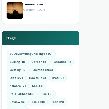
Teman-Love
October 11, 2013
Tags
30DaysWritingChallange (30)
Bulking (11)
Cerpen (5)
Creatine (1)
Cutting (12)
Dailylife (256)
Diet (27)
Health (46)
iPad (6)
Kamera (7)
Kopi (3)
Pola Latihan (34)
Puisi (6)
Review (5)
Talks (18)
Tech (21)