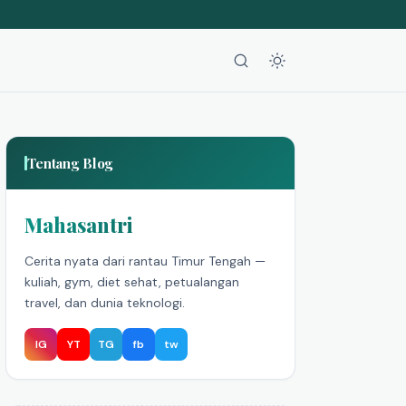
Tentang Blog
Mahasantri
Cerita nyata dari rantau Timur Tengah —
kuliah, gym, diet sehat, petualangan
travel, dan dunia teknologi.
IG
YT
TG
fb
tw