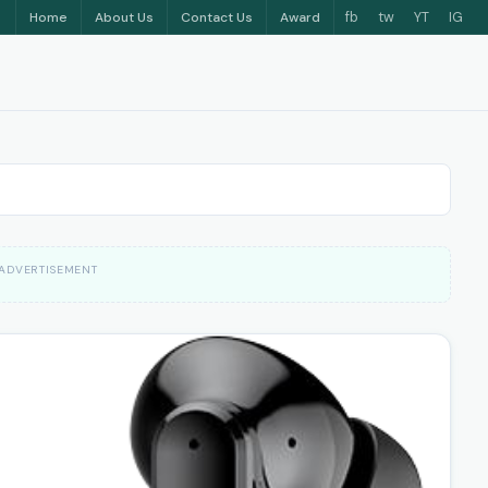
fb
tw
YT
IG
Home
About Us
Contact Us
Award
ADVERTISEMENT