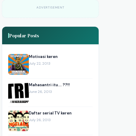
ADVERTISEMENT
Popular Posts
Motivasi keren
July 22, 2013
Mahasantri itu.... ??!!
June 26, 2013
Daftar serial TV keren
July 26, 2013