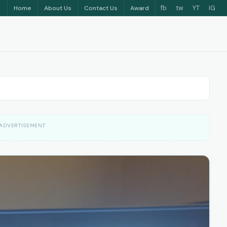
fb
tw
YT
IG
Home
About Us
Contact Us
Award
ADVERTISEMENT