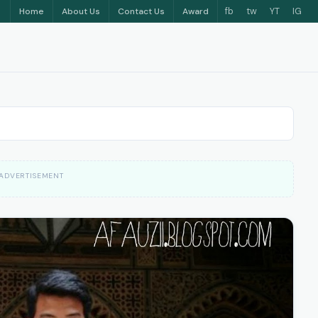
fb
tw
YT
IG
Home
About Us
Contact Us
Award
ADVERTISEMENT