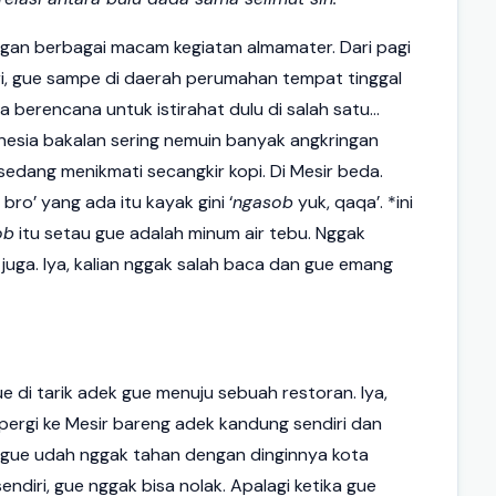
engan berbagai macam kegiatan almamater. Dari pagi
ri, gue sampe di daerah perumahan tempat tinggal
 berencana untuk istirahat dulu di salah satu...
donesia bakalan sering nemuin banyak angkringan
sedang menikmati secangkir kopi. Di Mesir beda.
 bro’ yang ada itu kayak gini ‘
ngasob
yuk, qaqa’. *ini
ob
itu setau gue adalah minum air tebu. Nggak
us juga. Iya, kalian nggak salah baca dan gue emang
ue di tarik adek gue menuju sebuah restoran. Iya,
 pergi ke Mesir bareng adek kandung sendiri dan
u, gue udah nggak tahan dengan dinginnya kota
ndiri, gue nggak bisa nolak. Apalagi ketika gue