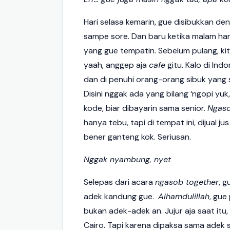
Hari selasa kemarin, gue disibukkan d
sampe sore. Dan baru ketika malam ha
yang gue tempatin. Sebelum pulang, kita
yaah, anggep aja
cafe
gitu. Kalo di In
dan di penuhi orang-orang sibuk yang 
Disini nggak ada yang bilang ‘ngopi yuk,
kode, biar dibayarin sama senior.
Ngas
hanya tebu, tapi di tempat ini, dijual j
bener ganteng kok. Seriusan.
Nggak nyambung, nyet
Selepas dari acara
ngasob together
, g
adek kandung gue.
Alhamdulillah
, gue
bukan adek-adek an. Jujur aja saat it
Cairo. Tapi karena dipaksa sama adek se