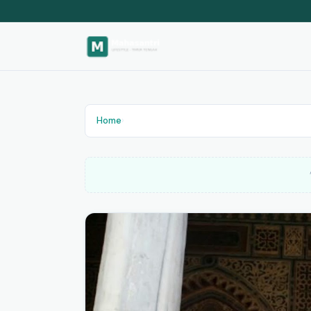
Home
›