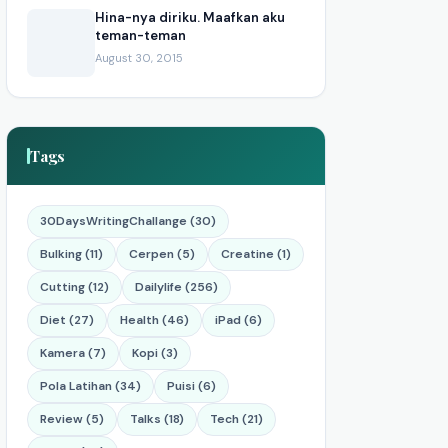
Hina-nya diriku. Maafkan aku
teman-teman
August 30, 2015
Tags
30DaysWritingChallange (30)
Bulking (11)
Cerpen (5)
Creatine (1)
Cutting (12)
Dailylife (256)
Diet (27)
Health (46)
iPad (6)
Kamera (7)
Kopi (3)
Pola Latihan (34)
Puisi (6)
Review (5)
Talks (18)
Tech (21)