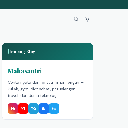
Tentang Blog
Mahasantri
Cerita nyata dari rantau Timur Tengah —
kuliah, gym, diet sehat, petualangan
travel, dan dunia teknologi.
IG
YT
TG
fb
tw