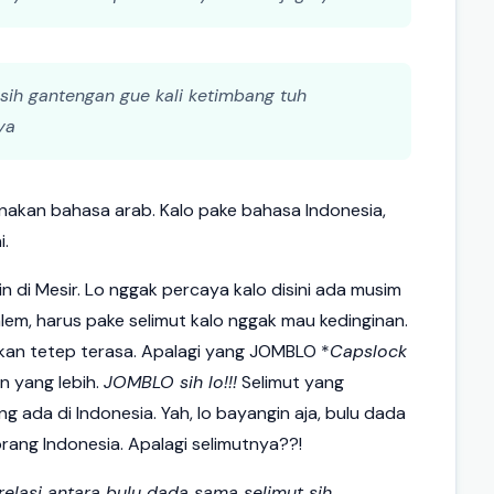
masih gantengan gue kali ketimbang tuh
ya
akan bahasa arab. Kalo pake bahasa Indonesia,
i.
n di Mesir. Lo nggak percaya kalo disini ada musim
alem, harus pake selimut kalo nggak mau kedinginan.
kan tetep terasa. Apalagi yang JOMBLO *
Capslock
in yang lebih.
JOMBLO sih lo!!!
Selimut yang
g ada di Indonesia. Yah, lo bayangin aja, bulu dada
orang Indonesia. Apalagi selimutnya??!
orelasi antara bulu dada sama selimut sih.