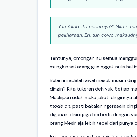
Yaa Allah, itu pacarnya?! Gila..!! 
peliharaan. Eh, tuh cowo maksudn
Tentunya, omongan itu semua menggun
mungkin sekarang gue nggak nulis hal in
Bulan ini adalah awal masuk musim dingi
dingin? Kita tukeran deh yuk. Setiap m
Meskipun udah make jaket, dinginnya a
mode on
, pasti bakalan ngerasain ding
digunain disini juga berbeda dengan yan
orang Mesir aja lebih tebel dari punya 
Err... gue juga masih nggak tau, apa k