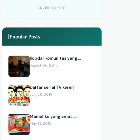
ADVERTISEMENT
Popular Posts
Kopdar komunitas yang....
August 06, 2013
Daftar serial TV keren
July 26, 2013
Mamahku yang amat .....
May 13, 2015