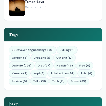
Teman-Love
October 11, 2013
Tags
30DaysWritingChallange (30)
Bulking (11)
Cerpen (5)
Creatine (1)
Cutting (12)
Dailylife (256)
Diet (27)
Health (46)
iPad (6)
Kamera (7)
Kopi (3)
Pola Latihan (34)
Puisi (6)
Review (5)
Talks (18)
Tech (21)
Travel (39)
Arsip