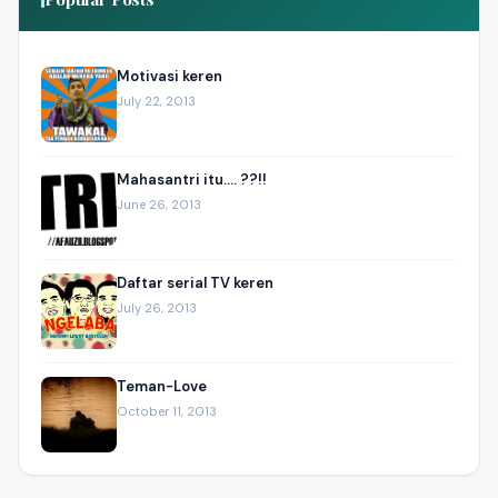
Motivasi keren
July 22, 2013
Mahasantri itu.... ??!!
June 26, 2013
Daftar serial TV keren
July 26, 2013
Teman-Love
October 11, 2013