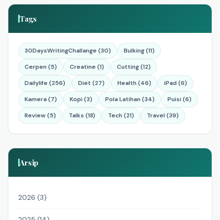
Tags
30DaysWritingChallange (30)
Bulking (11)
Cerpen (5)
Creatine (1)
Cutting (12)
Dailylife (256)
Diet (27)
Health (46)
iPad (6)
Kamera (7)
Kopi (3)
Pola Latihan (34)
Puisi (6)
Review (5)
Talks (18)
Tech (21)
Travel (39)
Arsip
2026 (3)
2025 (14)