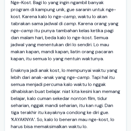
Nge-Kost. Bagi lo yang ingin ngambil banyak
program di kampung unik, gue saranin untuk nge-
kost. Karena kalo lo nge-
camp
, waktu lo akan
tabrakan sama jadwal di
camp
. Karena orang yang
nge-
camp
itu punya tambahan kelas ketika pagi
dan malam hari, beda kalo lo nge-kost. Semua
jadwal yang menentukan diri lo sendiri. Lo mau
makan kapan, mandi kapan, liatin orang pacaran
kapan, itu semua lo yang nentuin waktunya.
Enaknya jadi anak kost, lo mempunyai waktu yang
lebih dari anak-anak yang nge-
camp
. Tapi hal itu
semua menjadi percuma kalo waktu lo nggak
dihabiskan buat belajar. niat kita kesini kan memang
belajar, kalo cuman sekedar nonton film, tidur
seharian, nggak mandi seharian, itu kan rugi. Dan
tiga terakhir itu kayaknya condong ke diri gue.
‘KAYAKNYA’. So, kalo lo beneran mau nge-kost, lo
harus bisa memaksimalkan waktu lo.