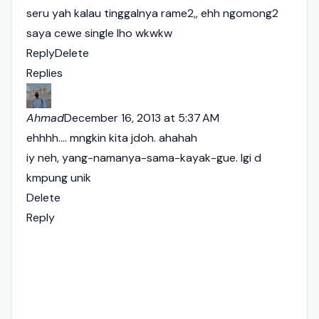
seru yah kalau tinggalnya rame2,, ehh ngomong2
saya cewe single lho wkwkw
Reply
Delete
Replies
Ahmad
December 16, 2013 at 5:37 AM
ehhhh.... mngkin kita jdoh. ahahah
iy neh, yang-namanya-sama-kayak-gue. lgi d
kmpung unik
Delete
Reply