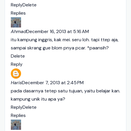
Reply
Delete
Replies
Ahmad
December 16, 2013 at 5:16 AM
itu kampung inggris, kak mei. seru loh. tapi ttep aja,
sampai skrang gue blom pnya pcar. *paansih?
Delete
Reply
Haris
December 7, 2013 at 2:45 PM
pada dasarnya tetep satu tujuan, yaitu belajar kan.
kampung unik itu apa ya?
Reply
Delete
Replies