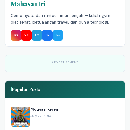
Mahasantri
Cerita nyata dari rantau Timur Tengah — kuliah, gym,
diet sehat, petualangan travel, dan dunia teknologi.
IG
YT
TG
fb
tw
ADVERTISEMENT
Popular Posts
Motivasi keren
July 22, 2013