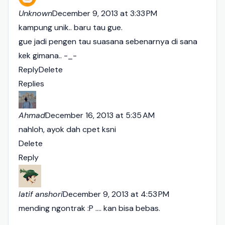
Unknown
December 9, 2013 at 3:33 PM
kampung unik.. baru tau gue.
gue jadi pengen tau suasana sebenarnya di sana
kek gimana.. -_-
Reply
Delete
Replies
Ahmad
December 16, 2013 at 5:35 AM
nahloh, ayok dah cpet ksni
Delete
Reply
latif anshori
December 9, 2013 at 4:53 PM
mending ngontrak :P .... kan bisa bebas.