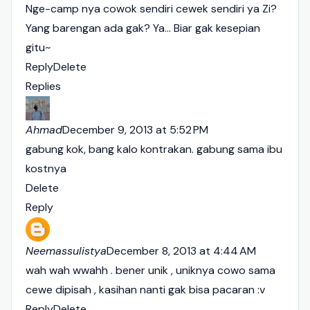
Nge-camp nya cowok sendiri cewek sendiri ya Zi?
Yang barengan ada gak? Ya... Biar gak kesepian
gitu~
Reply
Delete
Replies
Ahmad
December 9, 2013 at 5:52 PM
gabung kok, bang kalo kontrakan. gabung sama ibu
kostnya
Delete
Reply
Neemassulistya
December 8, 2013 at 4:44 AM
wah wah wwahh . bener unik , uniknya cowo sama
cewe dipisah , kasihan nanti gak bisa pacaran :v
Reply
Delete