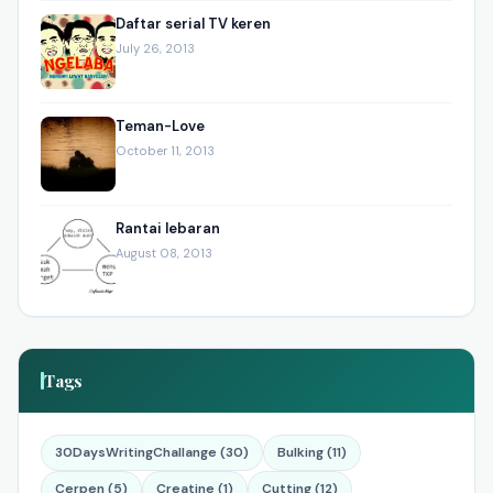
Daftar serial TV keren
July 26, 2013
Teman-Love
October 11, 2013
Rantai lebaran
August 08, 2013
Tags
30DaysWritingChallange (30)
Bulking (11)
Cerpen (5)
Creatine (1)
Cutting (12)