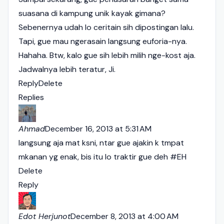
suasana di kampung unik kayak gimana?
Sebenernya udah lo ceritain sih dipostingan lalu.
Tapi, gue mau ngerasain langsung euforia-nya.
Hahaha. Btw, kalo gue sih lebih milih nge-kost aja.
Jadwalnya lebih teratur, Ji.
Reply
Delete
Replies
Ahmad
December 16, 2013 at 5:31 AM
langsung aja mat ksni, ntar gue ajakin k tmpat
mkanan yg enak, bis itu lo traktir gue deh #EH
Delete
Reply
Edot Herjunot
December 8, 2013 at 4:00 AM