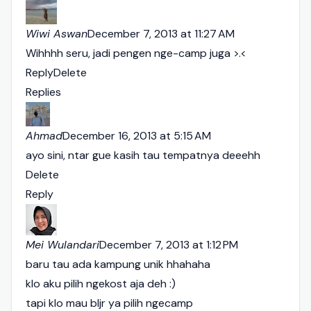
Wiwi Aswan
December 7, 2013 at 11:27 AM
Wihhhh seru, jadi pengen nge-camp juga >.<
Reply
Delete
Replies
Ahmad
December 16, 2013 at 5:15 AM
ayo sini, ntar gue kasih tau tempatnya deeehh
Delete
Reply
Mei Wulandari
December 7, 2013 at 1:12 PM
baru tau ada kampung unik hhahaha
klo aku pilih ngekost aja deh :)
tapi klo mau bljr ya pilih ngecamp