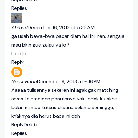
Replies
Ahmad
December 16, 2013 at 5:32 AM
ga usah bawa-bwa pacar dlam hal ini, nen. sengaja
mau bkin gue galau ya lo?
Delete
Reply
Nurul Huda
December 8, 2013 at 6:16 PM
Aaaaa tulisannya sekeren ini agak gak matching
sama kejombloan penulisnya yak.. adek ku akhir
bulan ini mau kursus di sana selama seminggu,
kYaknya dia harus baca ini deh
Reply
Delete
Replies