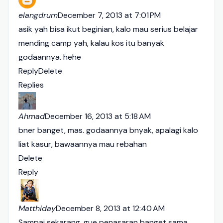
elangdrum
December 7, 2013 at 7:01 PM
asik yah bisa ikut beginian, kalo mau serius belajar
mending camp yah, kalau kos itu banyak
godaannya. hehe
Reply
Delete
Replies
Ahmad
December 16, 2013 at 5:18 AM
bner banget, mas. godaannya bnyak, apalagi kalo
liat kasur, bawaannya mau rebahan
Delete
Reply
Matthiday
December 8, 2013 at 12:40 AM
Sampai sekarang, gue penasaran banget sama