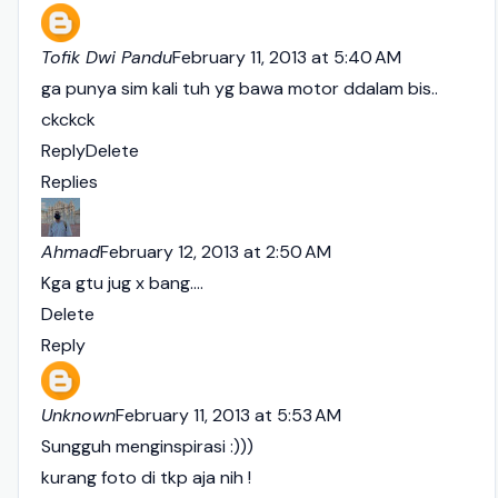
Tofik Dwi Pandu
February 11, 2013 at 5:40 AM
ga punya sim kali tuh yg bawa motor ddalam bis..
ckckck
Reply
Delete
Replies
Ahmad
February 12, 2013 at 2:50 AM
Kga gtu jug x bang....
Delete
Reply
Unknown
February 11, 2013 at 5:53 AM
Sungguh menginspirasi :)))
kurang foto di tkp aja nih !