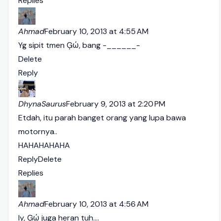
Replies
Ahmad
February 10, 2013 at 4:55 AM
Yg sipit tmen Ģώ, bang -______-
Delete
Reply
DhynaSaurus
February 9, 2013 at 2:20 PM
Etdah, itu parah banget orang yang lupa bawa
motornya..
HAHAHAHAHA
Reply
Delete
Replies
Ahmad
February 10, 2013 at 4:56 AM
Iy, Ģώ juga heran tuh....