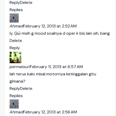
Reply
Delete
Replies
Ahmad
February 12, 2013 at 2:52 AM
Iy, Ģώ msih g mood soalnya d oper k bis lain sih, bang
Delete
Reply
permaisuri
February 11, 2013 at 6:57 AM
lah terus kalo misal motornya ketinggalan gitu
gimana?
Reply
Delete
Replies
Ahmad
February 12, 2013 at 2:56 AM