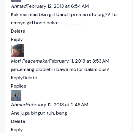
Ahmad
February 12, 2013 at 6:54 AM
Kak mei mau bkin girl band tpi cman stu org?? Tu
nmnya girl band nekat -_______-
Delete
Reply
Moti Peacemaker
February 11, 2013 at 3:53 AM
jiah..emang dibolehin bawa motor dalam bus?
Reply
Delete
Replies
Ahmad
February 12, 2013 at 2:48 AM
Ane juga bingun tuh, bang
Delete
Reply