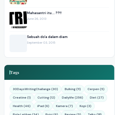
Mahasantri itu.... ??!!
June 26, 2013
Sebuah do'a dalam diam
September 03, 2015
Tags
30DaysWritingChallange (30)
Bulking (11)
Cerpen (5)
Creatine (1)
Cutting (12)
Dailylife (256)
Diet (27)
Health (46)
iPad (6)
Kamera (7)
Kopi (3)
Pola Latihan (34)
Puisi (6)
Review (5)
Talks (18)