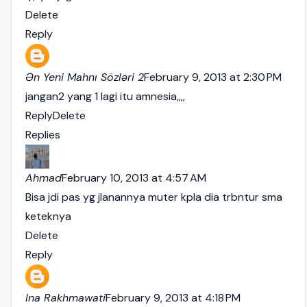
Delete
Reply
Ən Yeni Mahnı Sözləri 2
February 9, 2013 at 2:30 PM
jangan2 yang 1 lagi itu amnesia,,,,
Reply
Delete
Replies
Ahmad
February 10, 2013 at 4:57 AM
Bisa jdi pas yg jlanannya muter kpla dia trbntur sma
keteknya
Delete
Reply
Ina Rakhmawati
February 9, 2013 at 4:18 PM