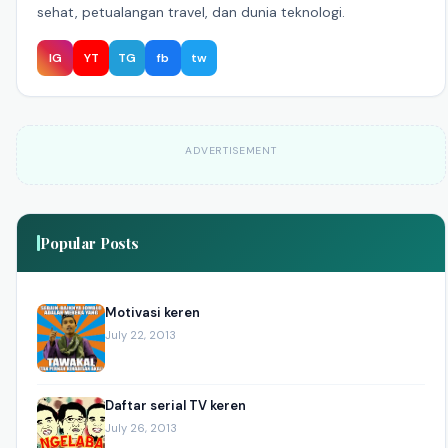
sehat, petualangan travel, dan dunia teknologi.
IG
YT
TG
fb
tw
ADVERTISEMENT
Popular Posts
Motivasi keren
July 22, 2013
Daftar serial TV keren
July 26, 2013