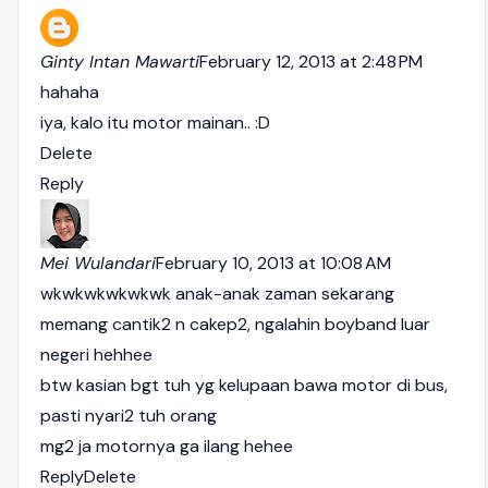
Ginty Intan Mawarti
February 12, 2013 at 2:48 PM
hahaha
iya, kalo itu motor mainan.. :D
Delete
Reply
Mei Wulandari
February 10, 2013 at 10:08 AM
wkwkwkwkwkwk anak-anak zaman sekarang
memang cantik2 n cakep2, ngalahin boyband luar
negeri hehhee
btw kasian bgt tuh yg kelupaan bawa motor di bus,
pasti nyari2 tuh orang
mg2 ja motornya ga ilang hehee
Reply
Delete