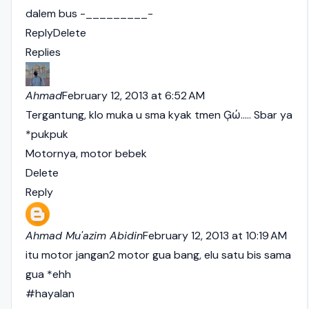
dalem bus -_________-
Reply
Delete
Replies
Ahmad
February 12, 2013 at 6:52 AM
Tergantung, klo muka u sma kyak tmen Ģώ..... Sbar ya
*pukpuk
Motornya, motor bebek
Delete
Reply
Ahmad Mu'azim Abidin
February 12, 2013 at 10:19 AM
itu motor jangan2 motor gua bang, elu satu bis sama
gua *ehh
#hayalan