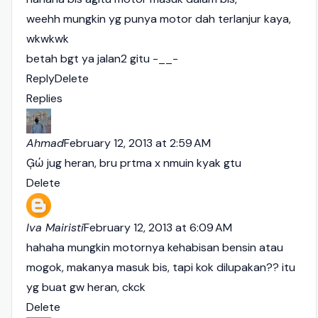
weehh mungkin yg punya motor dah terlanjur kaya,
wkwkwk
betah bgt ya jalan2 gitu -__-
Reply
Delete
Replies
Ahmad
February 12, 2013 at 2:59 AM
Ģώ jug heran, bru prtma x nmuin kyak gtu
Delete
Iva Mairisti
February 12, 2013 at 6:09 AM
hahaha mungkin motornya kehabisan bensin atau
mogok, makanya masuk bis, tapi kok dilupakan?? itu
yg buat gw heran, ckck
Delete