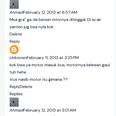
Ahmad
February 12, 2013 at 6:57 AM
Msa gra" ga da bensin mtornya ditinggal. Di isi air
santen jug bsa nyla kok
Delete
Reply
Unknown
February 11, 2013 at 3:25 PM
kok bisa ya motor masuk bus, motornya kelewat gaul
tuh hehe .
trus nasib motor itu gimana ??
Reply
Delete
Replies
Ahmad
February 12, 2013 at 3:01 AM