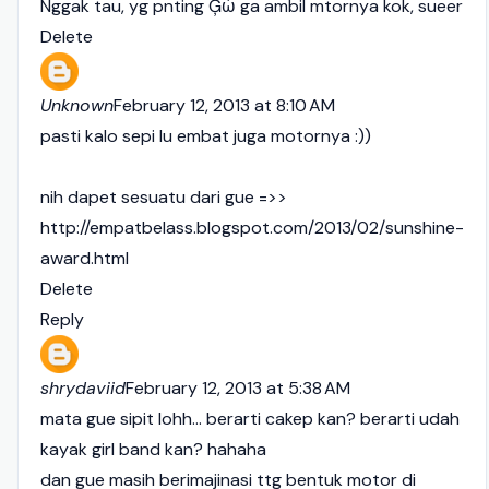
Nggak tau, yg pnting Ģώ ga ambil mtornya kok, sueer
Delete
Unknown
February 12, 2013 at 8:10 AM
pasti kalo sepi lu embat juga motornya :))
nih dapet sesuatu dari gue =>>
http://empatbelass.blogspot.com/2013/02/sunshine-
award.html
Delete
Reply
shrydaviid
February 12, 2013 at 5:38 AM
mata gue sipit lohh... berarti cakep kan? berarti udah
kayak girl band kan? hahaha
dan gue masih berimajinasi ttg bentuk motor di