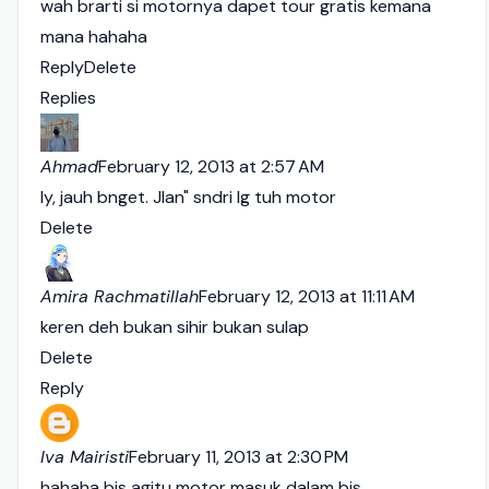
wah brarti si motornya dapet tour gratis kemana
mana hahaha
Reply
Delete
Replies
Ahmad
February 12, 2013 at 2:57 AM
Iy, jauh bnget. Jlan" sndri lg tuh motor
Delete
Amira Rachmatillah
February 12, 2013 at 11:11 AM
keren deh bukan sihir bukan sulap
Delete
Reply
Iva Mairisti
February 11, 2013 at 2:30 PM
hahaha bis agitu motor masuk dalam bis,