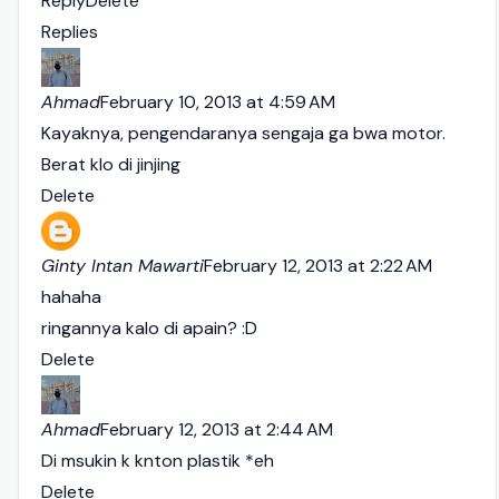
Reply
Delete
Replies
Ahmad
February 10, 2013 at 4:59 AM
Kayaknya, pengendaranya sengaja ga bwa motor.
Berat klo di jinjing
Delete
Ginty Intan Mawarti
February 12, 2013 at 2:22 AM
hahaha
ringannya kalo di apain? :D
Delete
Ahmad
February 12, 2013 at 2:44 AM
Di msukin k knton plastik *eh
Delete