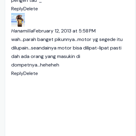
pengen tau '_'
Reply
Delete
Hanamilia
February 12, 2013 at 5:58 PM
wah...parah banget pikunnya...motor yg segede itu
dilupain...seandainya motor bisa dilipat-lipat pasti
dah ada orang yang masukin di
dompetnya...heheheh
Reply
Delete