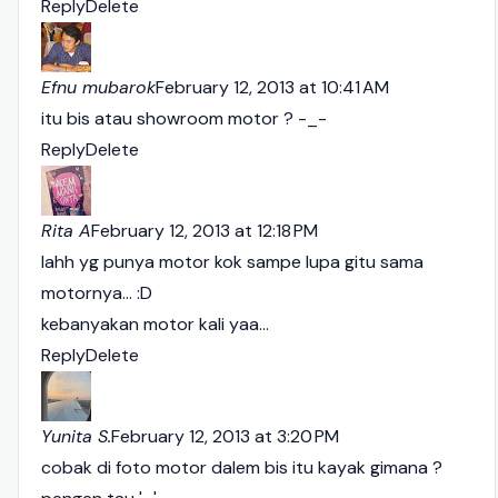
Reply
Delete
Efnu mubarok
February 12, 2013 at 10:41 AM
itu bis atau showroom motor ? -_-
Reply
Delete
Rita A
February 12, 2013 at 12:18 PM
lahh yg punya motor kok sampe lupa gitu sama
motornya... :D
kebanyakan motor kali yaa...
Reply
Delete
Yunita S.
February 12, 2013 at 3:20 PM
cobak di foto motor dalem bis itu kayak gimana ?