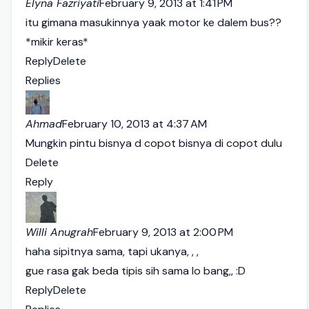
Elyna Fazriyati
February 9, 2013 at 1:41 PM
itu gimana masukinnya yaak motor ke dalem bus??
*mikir keras*
Reply
Delete
Replies
Ahmad
February 10, 2013 at 4:37 AM
Mungkin pintu bisnya d copot bisnya di copot dulu
Delete
Reply
Willi Anugrah
February 9, 2013 at 2:00 PM
haha sipitnya sama, tapi ukanya, , ,
gue rasa gak beda tipis sih sama lo bang,, :D
Reply
Delete