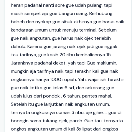
heran padahal nanti sore gue udah pulang, tapi
masih sempet aja gue bangun siang. Berhubung
babeh dan nyokap gue sibuk akhirnya gue harus naik
kendaraan umum untuk menuju terminal. Sebelum
gue naik angkutan, gue harus naik ojek terlebih
dahulu. Karena gue jarang naik ojek jadi gue nggak
tau tarifnya, gue kasih 20 ribu kembaliannya 15.
Jaranknya padahal deket, yah tapi Gue maklumin,
mungkin aja tarifnya naik tapi terakhir kali gue naik
ongkosnya hanya 1000 rupiah. Yah, wajar sih terakhir
gue naik ketika gue kelas 6 sd, dan sekarang gue
udah lulus dari pondok . 6 tahun, pantes mahal.
Setelah itu gue lanjutkan naik angkutan umum,
ternyata ongkosnya cuman 3 ribu, aje gilee..... gue di
boongin sama tukang ojek, parah. Gue tau, ternyata
ongkos angkutan umum di kali 3x lipat dari ongkos